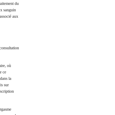
raitement du
lux sanguin
 associé aux
 consultation
aire, où
e ce
 dans la
is sur
scription
’orgasme