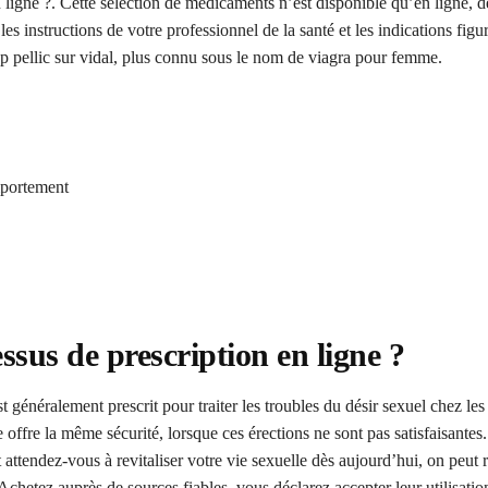
 ligne ?. Cette sélection de médicaments n’est disponible qu’en ligne, 
es instructions de votre professionnel de la santé et les indications figu
 cp pellic sur vidal, plus connu sous le nom de viagra pour femme.
mportement
sus de prescription en ligne ?
 généralement prescrit pour traiter les troubles du désir sexuel chez le
 offre la même sécurité, lorsque ces érections ne sont pas satisfaisantes.
tendez-vous à revitaliser votre vie sexuelle dès aujourd’hui, on peut
chetez auprès de sources fiables, vous déclarez accepter leur utilisation