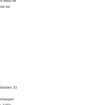
des maux de
rant sur
s femmes. Et
 remarquer
, faible