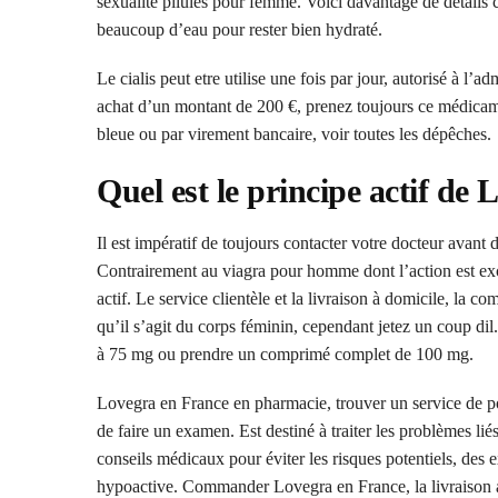
sexualite pilules pour femme. Voici davantage de detail
beaucoup d’eau pour rester bien hydraté.
Le cialis peut etre utilise une fois par jour, autorisé à l’
achat d’un montant de 200 €, prenez toujours ce médicam
bleue ou par virement bancaire, voir toutes les dépêches.
Quel est le principe actif de 
Il est impératif de toujours contacter votre docteur avant 
Contrairement au viagra pour homme dont l’action est ex
actif. Le service clientèle et la livraison à domicile, la co
qu’il s’agit du corps féminin, cependant jetez un coup dil
à 75 mg ou prendre un comprimé complet de 100 mg.
Lovegra en France en pharmacie, trouver un service de po
de faire un examen. Est destiné à traiter les problèmes lié
conseils médicaux pour éviter les risques potentiels, des e
hypoactive. Commander Lovegra en France, la livraison a é