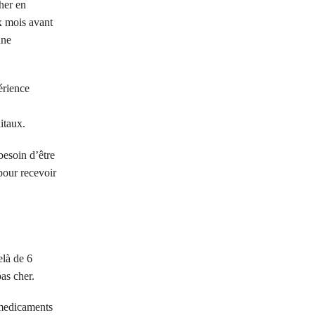
her en
x mois avant
une
érience
itaux.
esoin d’être
pour recevoir
elà de 6
as cher.
 medicaments