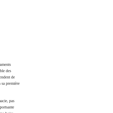
caments
ble des
pendent de
à sa première
macie, pas
portsante