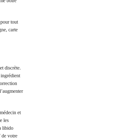
mme boire
 pour tout
ne, carte
et discrète.
 ingrédient
correction
 l’augmenter
 médecin et
e les
a libido
 de votre