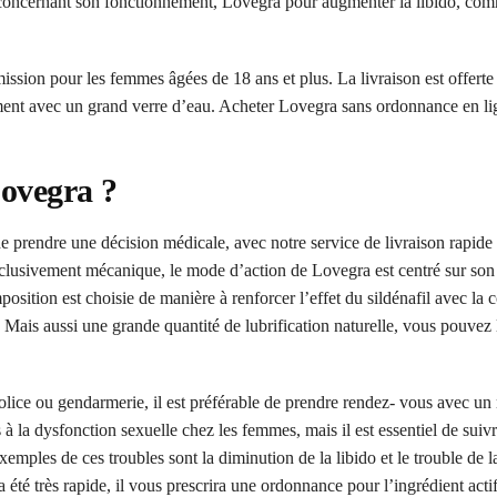
s concernant son fonctionnement, Lovegra pour augmenter la libido, co
admission pour les femmes âgées de 18 ans et plus. La livraison est offerte
ent avec un grand verre d’eau. Acheter Lovegra sans ordonnance en lig
Lovegra ?
de prendre une décision médicale, avec notre service de livraison rapide 
clusivement mécanique, le mode d’action de Lovegra est centré sur son
mposition est choisie de manière à renforcer l’effet du sildénafil avec la 
. Mais aussi une grande quantité de lubrification naturelle, vous pouvez
lice ou gendarmerie, il est préférable de prendre rendez- vous avec un
s à la dysfonction sexuelle chez les femmes, mais il est essentiel de suivr
xemples de ces troubles sont la diminution de la libido et le trouble de l
té très rapide, il vous prescrira une ordonnance pour l’ingrédient actif