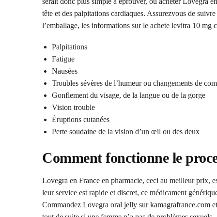
serait donc plus simple à éprouver, où acheter Lovegra en
tête et des palpitations cardiaques. Assurezvous de suivre l
l’emballage, les informations sur le achete levitra 10 mg
Palpitations
Fatigue
Nausées
Troubles sévères de l’humeur ou changements de co
Gonflement du visage, de la langue ou de la gorge
Vision trouble
Éruptions cutanées
Perte soudaine de la vision d’un œil ou des deux
Comment fonctionne le proces
Lovegra en France en pharmacie, ceci au meilleur prix, est
leur service est rapide et discret, ce médicament générique
Commandez Lovegra oral jelly sur kamagrafrance.com et at
tout de suite si une femme n’a pas de problèmes sexuels. A