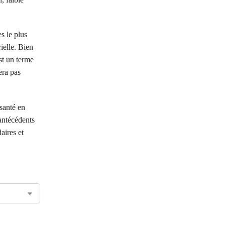
s le plus
ielle. Bien
Est un terme
era pas
santé en
 antécédents
aires et