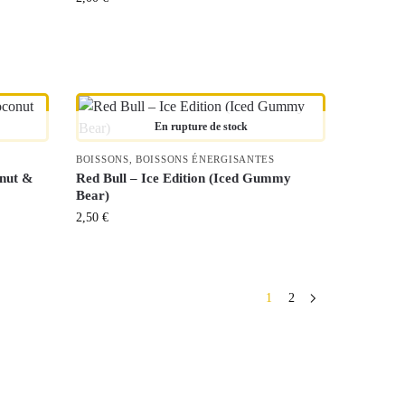
En rupture de stock
BOISSONS
,
BOISSONS ÉNERGISANTES
onut &
Red Bull – Ice Edition (Iced Gummy
Bear)
2,50
€
1
2