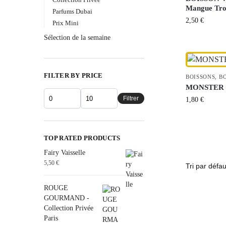
Mangue Tro
Parfums Dubai
2,50
€
Prix Mini
Sélection de la semaine
FILTER BY PRICE
BOISSONS
,
B
MONSTER –
Filtrer
1,80
€
TOP RATED PRODUCTS
Fairy Vaisselle
5,50
€
ROUGE
GOURMAND -
Collection Privée
Paris