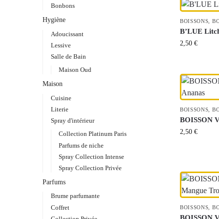
Bonbons
Hygiène
BOISSONS
,
B
B’LUE Litc
Adoucissant
2,50
€
Lessive
Salle de Bain
Maison Oud
Maison
Cuisine
Literie
BOISSONS
,
B
BOISSON V
Spray d'intérieur
2,50
€
Collection Platinum Paris
Parfums de niche
Spray Collection Intense
Spray Collection Privée
Parfums
Brume parfumante
Coffret
BOISSONS
,
B
BOISSON V
Collection Privée