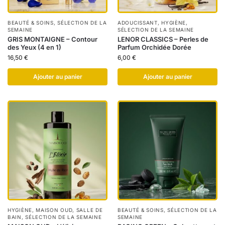
BEAUTÉ & SOINS
,
SÉLECTION DE LA
ADOUCISSANT
,
HYGIÈNE
,
SEMAINE
SÉLECTION DE LA SEMAINE
GRIS MONTAIGNE – Contour
LENOR CLASSICS – Perles de
des Yeux (4 en 1)
Parfum Orchidée Dorée
16,50
€
6,00
€
Ajouter au panier
Ajouter au panier
HYGIÈNE
,
MAISON OUD
,
SALLE DE
BEAUTÉ & SOINS
,
SÉLECTION DE LA
BAIN
,
SÉLECTION DE LA SEMAINE
SEMAINE