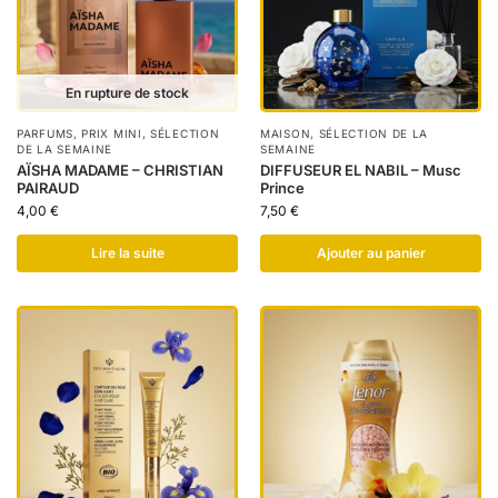
En rupture de stock
PARFUMS
,
PRIX MINI
,
SÉLECTION
MAISON
,
SÉLECTION DE LA
DE LA SEMAINE
SEMAINE
AÏSHA MADAME – CHRISTIAN
DIFFUSEUR EL NABIL – Musc
PAIRAUD
Prince
4,00
€
7,50
€
Lire la suite
Ajouter au panier