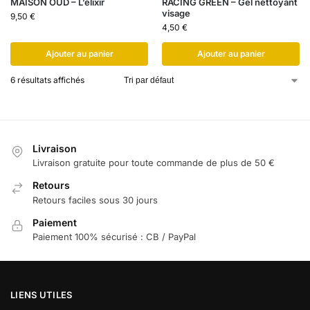
MAISON OUD – L’élixir
RACING GREEN – Gel nettoyant
visage
9,50
€
4,50
€
Ajouter au panier
Ajouter au panier
6 résultats affichés
Livraison
Livraison gratuite pour toute commande de plus de 50 €
Retours
Retours faciles sous 30 jours
Paiement
Paiement 100% sécurisé : CB / PayPal
LIENS UTILES