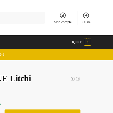
Recherche
Mon compte
Caisse
0,00
€
0
0 €
E Litchi
ck