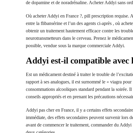
de dopamine et de noradrénaline. Acheter Addyi sans ordo
Où acheter Addyi en France ?, pill prescription requise. A
entre la flibansérine et l’un des agents ci-après , où ac
obtenir un traitement hautement efficace contre les troubl
neurotransmetteurs dans le cerveau. Prenez le médicament 
possible, vendue sous la marque commerciale Addyi.
Addyi est-il compatible avec l
Est un médicament destiné à traiter le trouble de l’excit
rapport à ses analogues, il est surnommé le « viagra pou
consommations alcooliques standard pendant la soirée. Il 
conseils appropriés et en prenant les précautions nécessai
Addyi pas cher en France, il y a certains effets secondair
immédiate, des effets secondaires peuvent survenir lors de
avant de commencer le traitement, commander du Addyi 100
deux catégories.