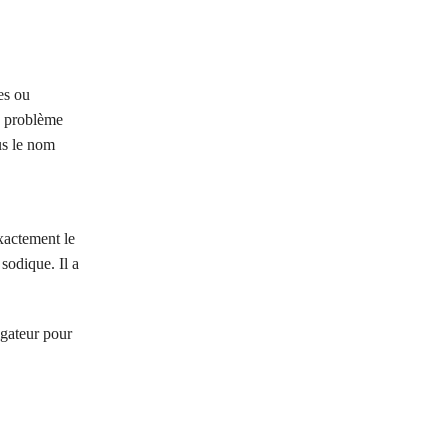
es ou
un problème
us le nom
xactement le
sodique. Il a
igateur pour