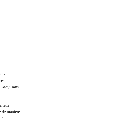
sans
mes,
 Addyi sans
rielle.
ée de manière