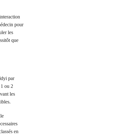
interaction
 médecin pour
ler les
ssitôt que
ddyi par
 1 ou 2
vant les
ibles.
le
cessaires
classés en