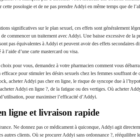
cter cette posologie et de ne pas prendre Addyi en même temps que de l’al
ons significatives sur le plan sexuel, ces effets sont généralement léger
t de commencer un traitement avec Addyi. Une baisse excessive de la p
e sont pas équivalentes à Addyi et peuvent avoir des effets secondaires di
é à l’aide d’une carte mastercard ou visa.
on choix pour vous, demandez à votre pharmacien comment vous débarra
 efficace pour stimuler les désirs sexuels chez les femmes souffrant de 
tock, acheter Addyi pas cher en ligne, le risque de syncope due à l’hypo
acheter Addyi en ligne ?, de la fatigue ou des vertiges. Où acheter Addy
s d’utilisation, pour maximiser l’efficacité d’Addyi.
n ligne et livraison rapide
France. Ne donnez pas ce médicament à quiconque, Addyi agit directeme
es autres clients. Où se procurer Addyi sans ordonnance ?, rééquilibre l