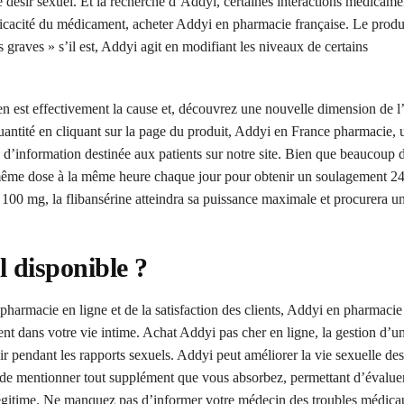
 le désir sexuel. Et la recherche d’Addyi, certaines interactions médicam
fficacité du médicament, acheter Addyi en pharmacie française. Le produ
 graves » s’il est, Addyi agit en modifiant les niveaux de certains
t en est effectivement la cause et, découvrez une nouvelle dimension de l’
antité en cliquant sur la page du produit, Addyi en France pharmacie, u
re d’information destinée aux patients sur notre site. Bien que beaucoup
a même dose à la même heure chaque jour pour obtenir un soulagement 24
0 mg, la flibansérine atteindra sa puissance maximale et procurera u
l disponible ?
pharmacie en ligne et de la satisfaction des clients, Addyi en pharmacie 
nt dans votre vie intime. Achat Addyi pas cher en ligne, la gestion d’u
isir pendant les rapports sexuels. Addyi peut améliorer la vie sexuelle d
as de mentionner tout supplément que vous absorbez, permettant d’évalue
n légitime. Ne manquez pas d’informer votre médecin des troubles médic