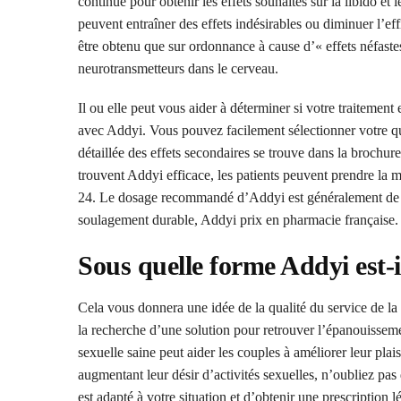
continue pour obtenir les effets souhaités sur la libido et
peuvent entraîner des effets indésirables ou diminuer l’e
être obtenu que sur ordonnance à cause d’« effets néfastes
neurotransmetteurs dans le cerveau.
Il ou elle peut vous aider à déterminer si votre traitemen
avec Addyi. Vous pouvez facilement sélectionner votre qu
détaillée des effets secondaires se trouve dans la brochu
trouvent Addyi efficace, les patients peuvent prendre l
24. Le dosage recommandé d’Addyi est généralement de 10
soulagement durable, Addyi prix en pharmacie française.
Sous quelle forme Addyi est-i
Cela vous donnera une idée de la qualité du service de la 
la recherche d’une solution pour retrouver l’épanouisseme
sexuelle saine peut aider les couples à améliorer leur pla
augmentant leur désir d’activités sexuelles, n’oubliez p
est adapté à votre situation et d’obtenir une prescriptio