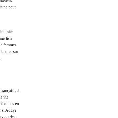
enteuses
it ne peut
intimité
ne liste
 de femmes
 heures sur
n
française, à
ne vie
es femmes en
r si Addyi
aux ou des