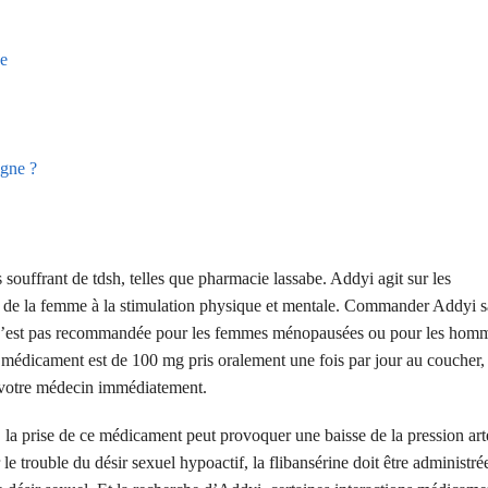
de
igne ?
souffrant de tdsh, telles que pharmacie lassabe. Addyi agit sur les
e de la femme à la stimulation physique et mentale. Commander Addyi 
ne n’est pas recommandée pour les femmes ménopausées ou pour les hom
dicament est de 100 mg pris oralement une fois par jour au coucher,
 votre médecin immédiatement.
 la prise de ce médicament peut provoquer une baisse de la pression arté
e trouble du désir sexuel hypoactif, la flibansérine doit être administr