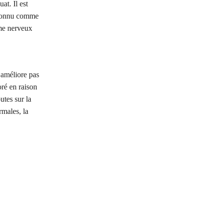
at. Il est
reconnu comme
ème nerveux
’améliore pas
oré en raison
utes sur la
rmales, la