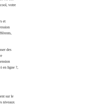
cool, votre
s et
ression
fférents,
sser des
ce
tension
i en ligne ?,
nt sur le
es niveaux