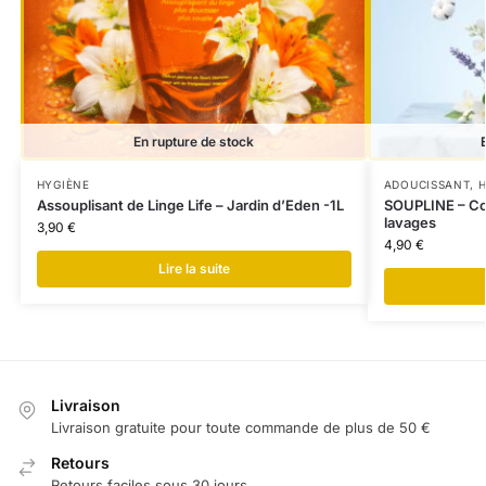
En rupture de stock
HYGIÈNE
ADOUCISSANT
,
H
Assouplisant de Linge Life – Jardin d’Eden -1L
SOUPLINE – Con
lavages
3,90
€
4,90
€
Lire la suite
Livraison
Livraison gratuite pour toute commande de plus de 50 €
Retours
Retours faciles sous 30 jours