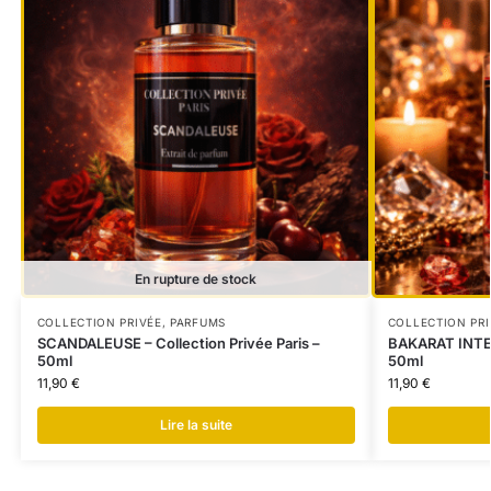
En rupture de stock
COLLECTION PRIVÉE
,
PARFUMS
COLLECTION PRI
SCANDALEUSE – Collection Privée Paris –
BAKARAT INTENS
50ml
50ml
11,90
€
11,90
€
Lire la suite