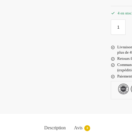
4 en sto
Livraiso
plus de 4
Retours f
Commande
(expédit
Paiement
Description
Avis
0