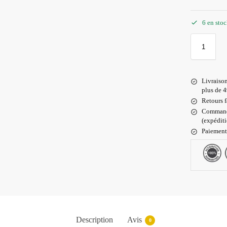
6 en sto
Livraiso
plus de 4
Retours f
Commande
(expédit
Paiement
Description
Avis
0