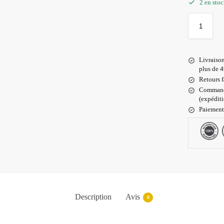
2 en sto
Livraiso
plus de 4
Retours f
Commande
(expédit
Paiement
Description
Avis
0