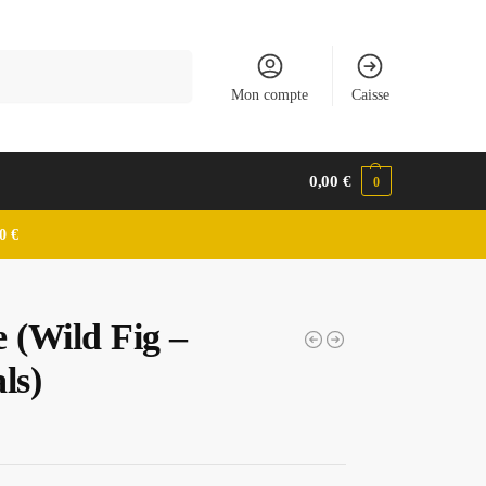
Recherche
Mon compte
Caisse
0,00
€
0
0 €
 (Wild Fig –
ls)