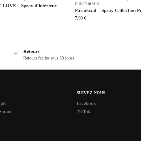
D'INTÉRIEUR
LOVE – Spray d’intérieur
Paradoxal – Spray Collection P
7,90
€
Retours
Retours faciles sous 30 jours
SUIVEZ-NOUS
pte
Facebook
z-nous
TikTok